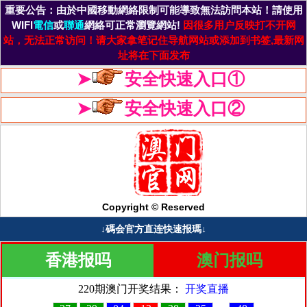
重要公告：由於中國移動網絡限制可能導致無法訪問本站！請使用
WIFI
電信
或
聯通
網絡可正常瀏覽網站!
因很多用户反映打不开网
站，无法正常访问！请大家拿笔记住导航网站或添加到书签,最新网
址将在下面发布
➤
安全快速入口①
➤
安全快速入口②
Copyright © Reserved
↓碼会官方直连快速报瑪↓
香港报吗
澳门报吗